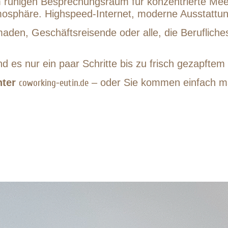
 ruhigen Besprechungsraum für konzentrierte Meeti
mosphäre. Highspeed-Internet, moderne Ausstattun
omaden, Geschäftsreisende oder alle, die Beruflic
nd es nur ein paar Schritte bis zu frisch gezapft
nter
– oder Sie kommen einfach mal
coworking-eutin.de